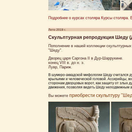
Подробнее о курсах столяра Курсы столяра. В
Лето 2019 г.
Скульптурная репродукция Шеду (
Пополнение в нашей коллекции скульптурных 
"Шеду".
Дворец царя Саргона II в Дур-Шаррукине.
конец VIII в. до н. э.
Лувр, Париж.
В шумеро-аккадской мифологии Шеду считался ду
крыльями и человеческой головой. Ассирийцы, в
сторонам дворцовых ворот, как защиту от злых д
движения, позволяя видеть Шеду неподвижным а
приобрести скульптуру "Шед
Вы можете