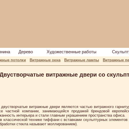
пнина
Дерево
Художественные работы
Скульпт
жные потолки
Витражные окна
Витражные лампы
Витражные пе
Двустворчатые витражные двери со скульп
 двустворчатые витражные двери являются частью витражного гарнит
е частной компании, занимающейся продажей брендовой европейс
канность интерьера и стали главным украшением пространства офиса.
в классической технике тиффани с вставками скульптурных элементов из
бработки стекла называют моллированием).