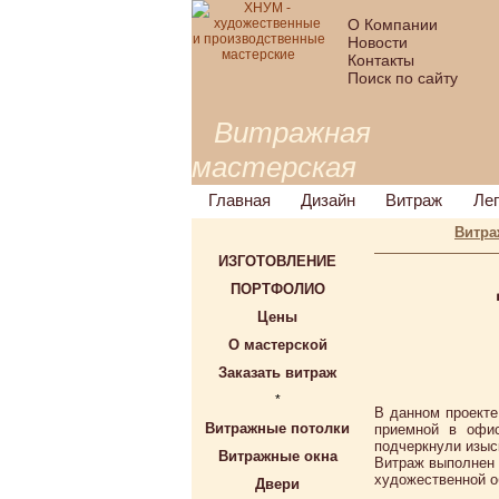
О Компании
Новости
Контакты
Поиск по сайту
Витражная
мастерская
Главная
Дизайн
Витраж
Ле
Витра
ИЗГОТОВЛЕНИЕ
ПОРТФОЛИО
Цены
О мастерской
Заказать витраж
*
В данном проекте
Витражные потолки
приемной в офис
подчеркнули изыс
Витражные окна
Витраж выполнен 
художественной о
Двери