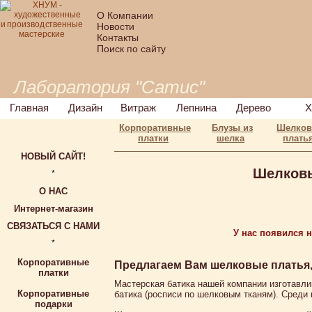
О Компании
Новости
Контакты
Поиск по сайту
Лаборатория "Сатис"
Главная
Дизайн
Витраж
Лепнина
Дерево
Х
Корпоративные
Блузы из
Шелко
платки
шелка
плать
НОВЫЙ САЙТ!
Шелковы
*
О НАС
Интернет-магазин
СВЯЗАТЬСЯ С НАМИ
У нас появился 
*
Корпоративные
Предлагаем Вам шелковые платья, 
платки
Мастерская батика нашей компании изготавли
Корпоративные
батика (росписи по шелковым тканям). Среди 
подарки