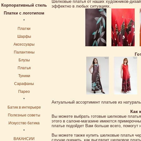
Шелковые платья от наших художников-дизай
Корпоративный стиль
эффектно в любых ситуациях.
Платки с логотипом
*
Платки
Шарфы
Аксессуары
Палантины
Го
Блузы
Платья
Туники
Сарафаны
Парео
*
Актуальный ассортимент платьев из натураль
Батик в интерьере
Как 
Полезные советы
Вы можете выбрать готовые шелковые плать
этого в салоне-магазине имеются примерочны
Искусство батика
платье подойдет Вам больше всего, помогут 
*
Вы можете также купить шелковые платья чер
ВАКАНСИИ
случае оценить, как выглядит шелковое плат