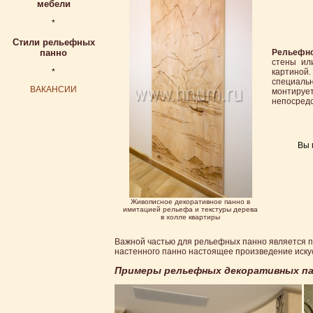
мебели
*
Стили рельефных
панно
Рельефно
стены ил
*
картиной
специал
ВАКАНСИИ
монтиру
непосредс
Вы 
Живописное декоративное панно в
имитацией рельефа и текстуры дерева
в холле квартиры
Важной частью для рельефных панно является по
настенного панно настоящее произведение иску
Примеры рельефных декоративных па