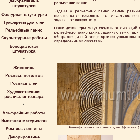
Декоративные
рельефное панно
.
штукатурки
Задачи у рельефных панно самые разны
Фактурная штукатурка
пространство, изменять его визуальное вос
задавая основную ноту.
Трафареты для стен
Наши дизайнеры могут создать отвечающий 
Рельефные панно
рельефного панно как на заданную тему, так и
абстракция, и пейзажи, и архитектурные комп
Скульптурные работы
определенными сюжетами.
Венецианская
штукатурка
*
Живопись
Роспись потолков
Роспись стен
Художественная
роспись интерьера
*
Альфрейные работы
Имитация материалов
Рельефное панно в стиле ар-деко (фрагмент)
Роспись лепнины
Декорирование