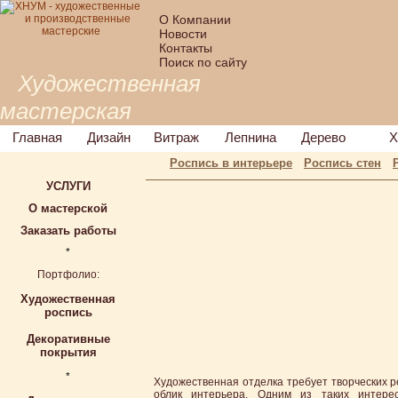
О Компании
Новости
Контакты
Поиск по сайту
Художественная
мастерская
Главная
Дизайн
Витраж
Лепнина
Дерево
Х
Роспись в интерьере
Роспись стен
УСЛУГИ
О мастерской
Заказать работы
*
Портфолио:
Художественная
роспись
Декоративные
покрытия
*
Художественная отделка требует творческих 
облик интерьера. Одним из таких интере