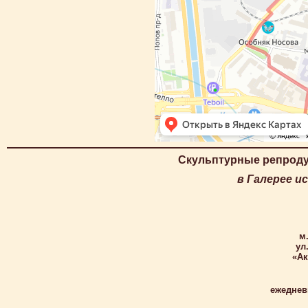
Скульптурные репроду
в Галерее и
м
ул
«Ак
ежеднев