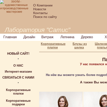
О Компании
Новости
Контакты
Поиск по сайту
Лаборатория "Сатис"
Главная
Дизайн
Витраж
Лепнина
Дерево
Х
Корпоративные
Блузы из
Шелко
платки
шелка
плать
НОВЫЙ САЙТ!
П
*
У нас появился 
О НАС
Интернет-магазин
На нём вы можете узнать более подро
СВЯЗАТЬСЯ С НАМИ
А также Вы мо
*
Корпоративные
платки
Корпоративные
подарки