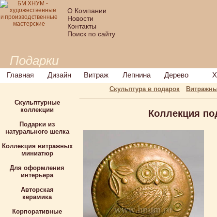
О Компании
Новости
Контакты
Поиск по сайту
Подарки
Главная
Дизайн
Витраж
Лепнина
Дерево
Х
Скульптура в подарок
Витражны
Скульптурные
коллекции
Коллекция по
Подарки из
натурального шелка
Коллекция витражных
миниатюр
Для оформления
интерьера
Авторская
керамика
Корпоративные