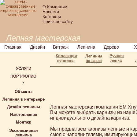
О Компании
Новости
Контакты
Поиск по сайту
Лепная мастерская
Главная
Дизайн
Витраж
Лепнина
Дерево
Х
Коллекция
Ручная
Лепнина
лепнины
лепка
на заказ
УСЛУГИ
ПОРТФОЛИО
*
Объекты
Лепнина в интерьере
Лепная мастерская компании БМ Хну
Дизайн лепнины
Вы можете выбрать карнизы из нашей 
Изготовление
индивидуального дизайна карниза.
Монтаж
Мы предлагаем карнизы лепные и кар
Эксклюзивная
смол с наполнителями, имитирующим
лепнина