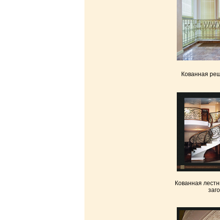
Кованная реш
Кованная лестн
заг