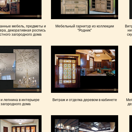
ванные мебель, предметы и
Мебельный гарнитур из коллекции
Вит
ера, декоративная роспись
"Родник"
ни
стного загородного дома
ск
 и лепнина в интерьере
Витраж и отделка деревом в кабинете
Меб
 загородного дома
де