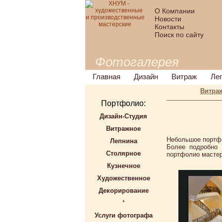
О Компании
Новости
Контакты
Поиск по сайту
Фотогалерея
Главная
Дизайн
Витраж
Ле
Витра
Портфолио:
Дизайн-Студия
Витражное
Небольшое портфо
Лепнина
Более подробно 
Столярное
портфолио мастер
Кузнечное
Художественное
Декорирование
*
Услуги фотографа