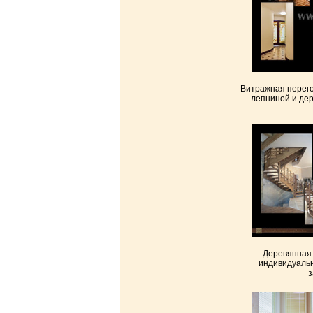
Витражная перего
лепниной и дер
Деревянная 
индивидуальн
з