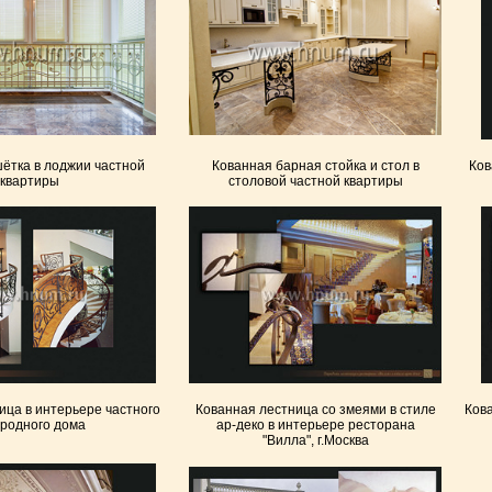
ётка в лоджии частной
Кованная барная стойка и стол в
Ков
квартиры
столовой частной квартиры
ица в интерьере частного
Кованная лестница со змеями в стиле
Кова
ородного дома
ар-деко в интерьере ресторана
"Вилла", г.Москва