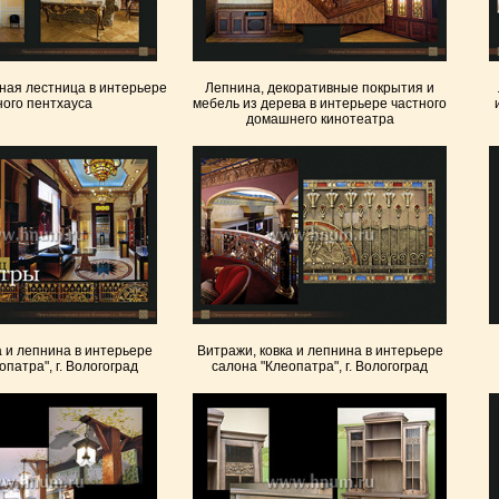
ная лестница в интерьере
Лепнина, декоративные покрытия и
ного пентхауса
мебель из дерева в интерьере частного
домашнего кинотеатра
а и лепнина в интерьере
Витражи, ковка и лепнина в интерьере
опатра", г. Вологоград
салона "Клеопатра", г. Вологоград