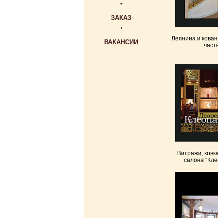
*
ЗАКАЗ
*
Лепнина и кован
ВАКАНСИИ
част
Витражи, ковк
салона "Кле