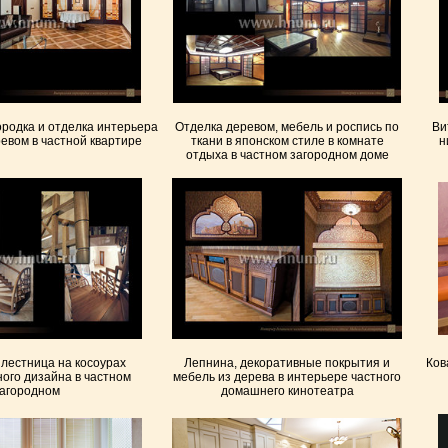
родка и отделка интерьера
Отделка деревом, мебель и роспись по
Ви
евом в частной квартире
ткани в японском стиле в комнате
н
отдыха в частном загородном доме
лестница на косоурах
Лепнина, декоративные покрытия и
Ков
ого дизайна в частном
мебель из дерева в интерьере частного
агородном
домашнего кинотеатра