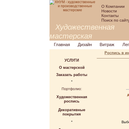
О Компании
Новости
Контакты
Поиск по сайт
Художественная
мастерская
Главная
Дизайн
Витраж
Ле
Роспись в и
УСЛУГИ
О мастерской
Заказать работы
*
Портфолио:
Художественная
роспись
Декоративные
покрытия
*
Выбе