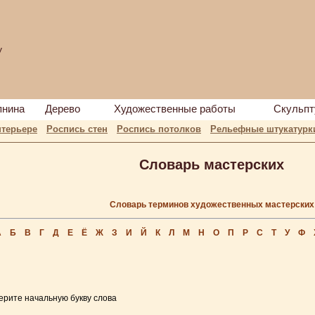
у
пнина
Дерево
Художественные работы
Скульпт
нтерьере
Роспись стен
Роспись потолков
Рельефные штукатурк
Словарь мастерских
Словарь терминов художественных мастерских
А
Б
В
Г
Д
Е
Ё
Ж
З
И
Й
К
Л
М
Н
О
П
Р
С
Т
У
Ф
рите начальную букву слова