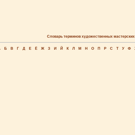
Словарь терминов художественных мастерских
А
Б
В
Г
Д
Е
Ё
Ж
З
И
Й
К
Л
М
Н
О
П
Р
С
Т
У
Ф