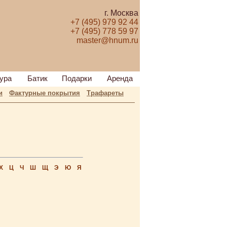
г. Москва
+7 (495) 979 92 44
+7 (495) 778 59 97
master@hnum.ru
ура
Батик
Подарки
Аренда
и
Фактурные покрытия
Трафареты
Х
Ц
Ч
Ш
Щ
Э
Ю
Я