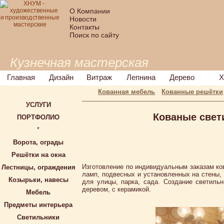
О Компании
Новости
Контакты
Поиск по сайту
Кузнечная мастерская
Главная
Дизайн
Витраж
Лепнина
Дерево
Х
Кованная мебель
Кованные решётки
УСЛУГИ
Кованые свет
ПОРТФОЛИО
*
Ворота, ограды
Решётки на окна
Изготовление по индивидуальным заказам ко
Лестницы, ограждения
ламп, подвесных и установленных на стены, 
Козырьки, навесы
для улицы, парка, сада. Создание светиль
деревом, с керамикой.
Мебель
Предметы интерьера
Светильники