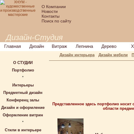
О Компании
Новости
Контакты
Поиск по сайту
Дизайн-Студия
Главная
Дизайн
Витраж
Лепнина
Дерево
Х
Дизайн интерьера
Дизайн мебели
П
О СТУДИИ
Портфолио
*
Интерьеры
Предметный дизайн
Конференц залы
Представленное здесь портфолио носит 
Дизайн и оформление
области предме
Оформление витрин
*
Стили в интерьере