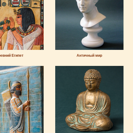
евний Египет
Античный мир