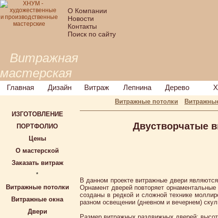
О Компании
Новости
Контакты
Поиск по сайту
Витражная
мастерская
Главная
Дизайн
Витраж
Лепнина
Дерево
Х
Витражные потолки
Витражные
ИЗГОТОВЛЕНИЕ
Двустворчатые в
ПОРТФОЛИО
Цены
О мастерской
Заказать витраж
*
В данном проекте витражные двери являютс
Витражные потолки
Орнамент дверей повторяет орнаментальные 
созданы в редкой и сложной технике моллиро
Витражные окна
разном освещении (дневном и вечернем) скул
Двери
Размер витражных раздвижных дверей: высот