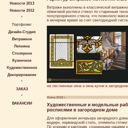
Новости 2013
Витражи выполнены в классической витражно
Новости 2012
обжиговой росписи стекол по старинным техн
полупрозрачного стекла, что позволило макс
*
в вечернее время за счет светодиодной сис
Портфолио:
Дизайн-Студия
Витражное
Лепнина
Столярное
Кузнечное
Художественное
Декорирование
*
на лестничные окна и окна кухни в загородно
ЗАКАЗ
*
Осень 2016 г.
ВАКАНСИИ
Художественные и модельные раб
росписями в загородном доме
Для оформления интерьера загородного дома
модерн, нормандский стиль, элементы готик
По эскизам и картонам, созданными нашими 